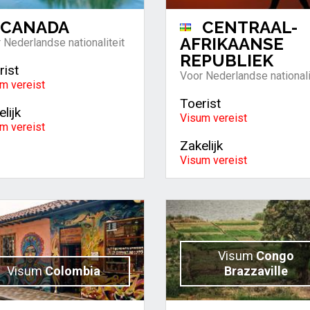
CANADA
CENTRAAL-
AFRIKAANSE
 Nederlandse nationaliteit
REPUBLIEK
rist
Voor Nederlandse nationali
m vereist
Toerist
lijk
Visum vereist
m vereist
Zakelijk
Visum vereist
Visum
Congo
Visum
Colombia
Brazzaville