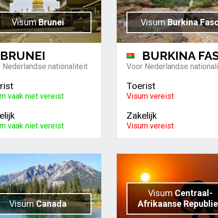
Visum
Brunei
Visum
Burkina Fas
BRUNEI
BURKINA FA
 Nederlandse nationaliteit
Voor Nederlandse nationali
rist
Toerist
m vaak niet vereist
Visum vereist
lijk
Zakelijk
m vaak niet vereist
Visum vereist
Visum
Centraal-
Visum
Canada
Afrikaanse Republi