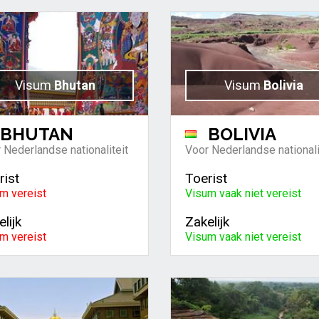
Visum
Bhutan
Visum
Bolivia
BHUTAN
BOLIVIA
 Nederlandse nationaliteit
Voor Nederlandse nationali
rist
Toerist
m vereist
Visum vaak niet vereist
lijk
Zakelijk
m vereist
Visum vaak niet vereist