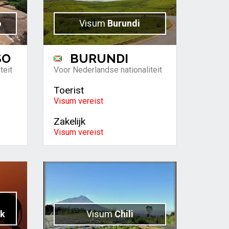
o
Visum
Burundi
SO
BURUNDI
teit
Voor Nederlandse nationaliteit
Toerist
Visum vereist
Zakelijk
Visum vereist
ek
Visum
Chili