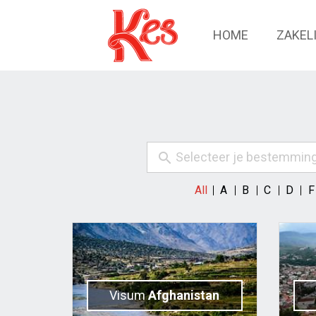
HOME
ZAKEL
Selecteer je bestemming.
All
A
B
C
D
F
Visum
Afghanistan