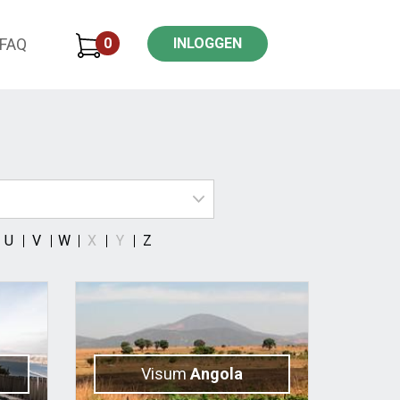
0
INLOGGEN
FAQ
U
V
W
X
Y
Z
Visum
Angola