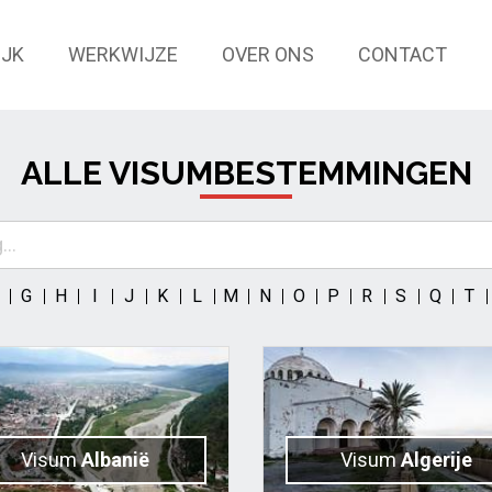
IJK
WERKWIJZE
OVER ONS
CONTACT
ALLE VISUMBESTEMMINGEN
..
G
H
I
J
K
L
M
N
O
P
R
S
Q
T
Visum
Albanië
Visum
Algerije